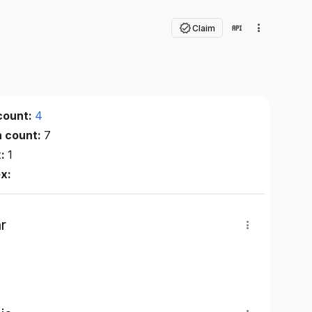
Claim
count:
4
n count:
7
x:
1
ex:
r