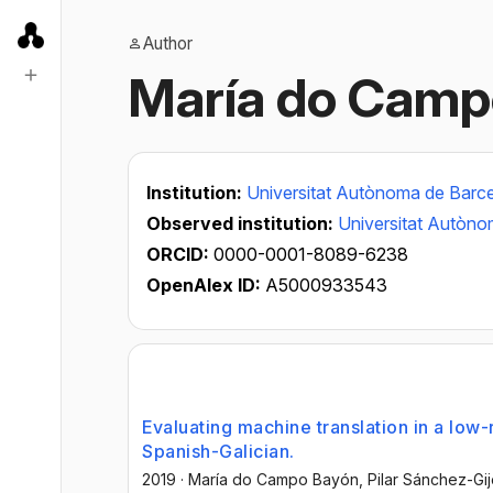
Author
María do Camp
Institution:
Universitat Autònoma de Barc
Observed institution:
Universitat Autòno
ORCID:
0000-0001-8089-6238
OpenAlex ID:
A5000933543
Evaluating machine translation in a lo
Spanish-Galician.
2019
·
María do Campo Bayón
, Pilar Sánchez-Gi