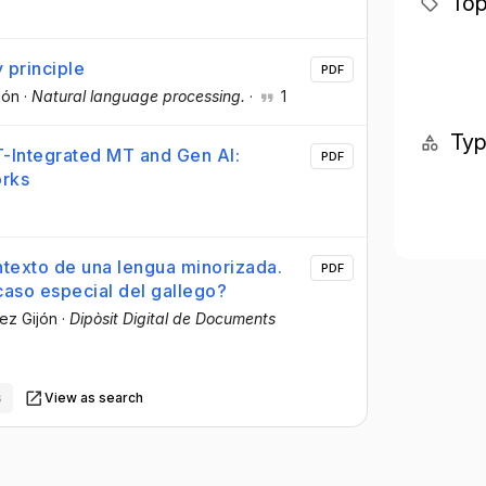
Top
 principle
PDF
jón
·
Natural language processing.
·
1
Ty
T-Integrated MT and Gen AI:
PDF
orks
ntexto de una lengua minorizada.
PDF
caso especial del gallego?
hez Gijón
·
Dipòsit Digital de Documents
s
View as search