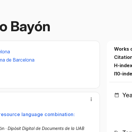
o Bayón
Works 
elona
Citatio
ma de Barcelona
H-inde
I10-ind
Yea
w-resource language combination:
jón
·
Dipòsit Digital de Documents de la UAB