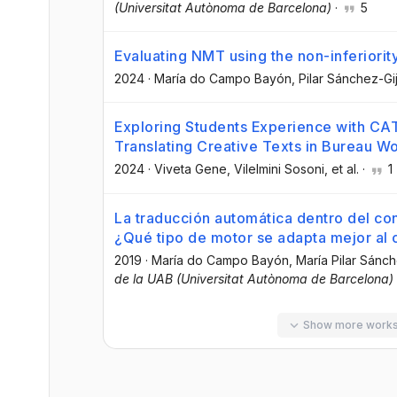
(Universitat Autònoma de Barcelona)
·
5
Evaluating NMT using the non-inferiority
2024
·
María do Campo Bayón
, Pilar Sánchez-Gi
Exploring Students Experience with CA
Translating Creative Texts in Bureau W
2024
·
Viveta Gene
, Vilelmini Sosoni
, et al.
·
1
La traducción automática dentro del co
¿Qué tipo de motor se adapta mejor al 
2019
·
María do Campo Bayón
, María Pilar Sánc
de la UAB (Universitat Autònoma de Barcelona)
Show more work