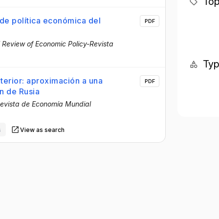
Top
de política económica del
PDF
l Review of Economic Policy-Revista
Ty
erior: aproximación a una
PDF
ón de Rusia
evista de Economía Mundial
s
View as search