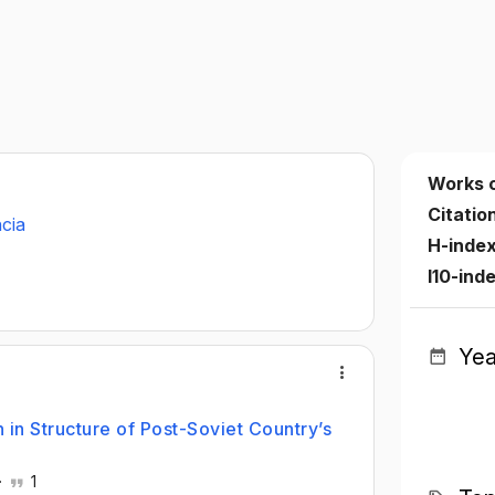
Works 
Citatio
ncia
H-inde
I10-ind
Yea
in Structure of Post-Soviet Country’s
·
1