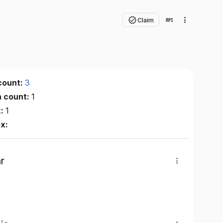
Claim
count:
3
n count:
1
x:
1
ex:
r